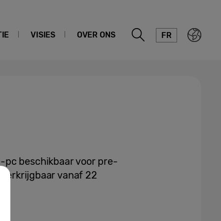
IE
VISIES
OVER ONS
FR
-pc beschikbaar voor pre-
 verkrijgbaar vanaf 22