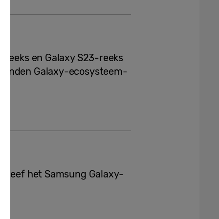
3-reeks en Galaxy S23-reeks
rbonden Galaxy-ecosysteem-
beleef het Samsung Galaxy-