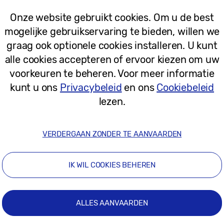
14-02-2023
Onze website gebruikt cookies. Om u de best
mogelijke gebruikservaring te bieden, willen we
Persberichten
graag ook optionele cookies installeren. U kunt
[Infographic] De nieuwe Galaxy Book
alle cookies accepteren of ervoor kiezen om uw
bieden samen de meest naadloos ve
voorkeuren te beheren. Voor meer informatie
ervaring tot nu toe
kunt u ons
Privacybeleid
en ons
Cookiebeleid
lezen.
01-02-2023
VERDERGAAN ZONDER TE AANVAARDEN
Persberichten
IK WIL COOKIES BEHEREN
De gloednieuwe Galaxy Book3-serie: 
ecosysteem als nooit tevoren
ALLES AANVAARDEN