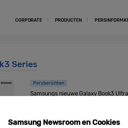
CORPORATE
PRODUCTEN
PERSINFORMAT
k3 Series
Persberichten
Samsungs nieuwe Galaxy Book3 Ultra
order vanaf 14 februari en wereldwijd
februari
Samsung Newsroom en Cookies