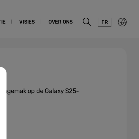
IE
VISIES
OVER ONS
FR
uiksgemak op de Galaxy S25-