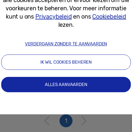
28-02-2025
voorkeuren te beheren. Voor meer informatie
kunt u ons
Privacybeleid
en ons
Cookiebeleid
lezen.
Persberichten
10 AI features op je nieuwe Samsung 
niet mag missen
VERDERGAAN ZONDER TE AANVAARDEN
IK WIL COOKIES BEHEREN
11-07-2024
ALLES AANVAARDEN
1