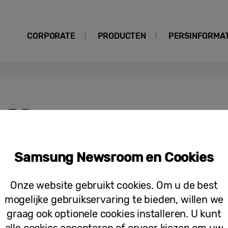
CORPORATE
PRODUCTEN
PERSINFORMAT
s3 Pro
Galaxy Buds3-serie biedt meer gebr
Samsung Newsroom en Cookies
serie
Onze website gebruikt cookies. Om u de best
mogelijke gebruikservaring te bieden, willen we
graag ook optionele cookies installeren. U kunt
alle cookies accepteren of ervoor kiezen om uw