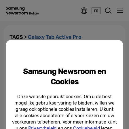
FR
TAGS >
Galaxy Tab Active Pro
Tablets are here to stay
Samsung Newsroom en
14-05-2020
Cookies
Samsung introduceert de
Galaxy Tab Active Pro, robuust
Onze website gebruikt cookies. Om u de best
en geschikt voor bedrijfsmatig...
mogelijke gebruikservaring te bieden, willen we
graag ook optionele cookies installeren. U kunt
11-09-2019
alle cookies accepteren of ervoor kiezen om uw
voorkeuren te beheren. Voor meer informatie kunt
u ons
Privacybeleid
en ons
Cookiebeleid
lezen.