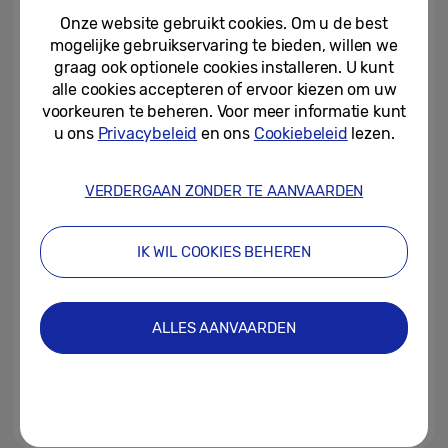
Onze website gebruikt cookies. Om u de best
mogelijke gebruikservaring te bieden, willen we
01-02-2023
graag ook optionele cookies installeren. U kunt
alle cookies accepteren of ervoor kiezen om uw
[Infographic] Galaxy Book3
Ultra: De allereerste Galaxy
voorkeuren te beheren. Voor meer informatie kunt
Book Ultra biedt krachtige...
u ons
Privacybeleid
en ons
Cookiebeleid
lezen.
01-02-2023
VERDERGAAN ZONDER TE AANVAARDEN
[Infographic] Galaxy S23/S23+:
de essentiële smartphone, op
maat gemaakt voor jou
IK WIL COOKIES BEHEREN
01-02-2023
[Infographic] Galaxy Book3 Pro
ALLES AANVAARDEN
& Pro 360: mobiliteit en
veelzijdigheid gecombineerd...
01-02-2023