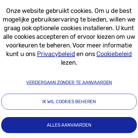
04-02-2025
Onze website gebruikt cookies. Om u de best
mogelijke gebruikservaring te bieden, willen we
[Galaxy Unpacked 2025] Galaxy Tech 
graag ook optionele cookies installeren. U kunt
soort mobiele ervaring
alle cookies accepteren of ervoor kiezen om uw
voorkeuren te beheren. Voor meer informatie
kunt u ons
Privacybeleid
en ons
Cookiebeleid
lezen.
04-02-2025
VERDERGAAN ZONDER TE AANVAARDEN
Persberichten
IK WIL COOKIES BEHEREN
Samsung breidt de “AI for All”-visie u
integreren in het dagelijks leven were
ALLES AANVAARDEN