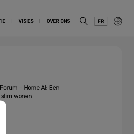
IE
VISIES
OVER ONS
FR
 Forum – Home AI: Een
n slim wonen