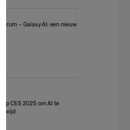
Forum – Galaxy AI: een nieuw
it op CES 2025 om AI te
ldwijd