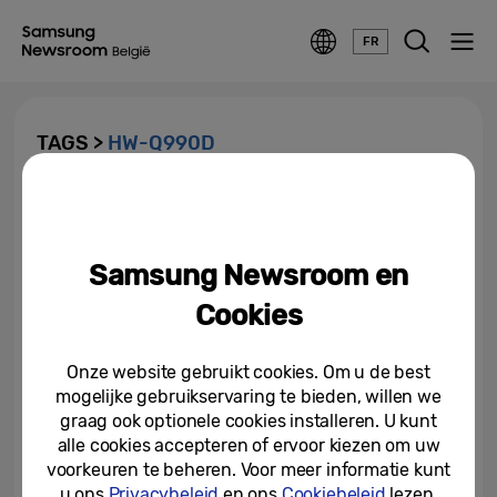
FR
TAGS >
HW-Q990D
Samsung Soundbars voor 11e
opeenvolgende jaar best
verkocht wereldwijd
Samsung Newsroom en
11-03-2025
Cookies
Onze website gebruikt cookies. Om u de best
mogelijke gebruikservaring te bieden, willen we
graag ook optionele cookies installeren. U kunt
alle cookies accepteren of ervoor kiezen om uw
voorkeuren te beheren. Voor meer informatie kunt
u ons
Privacybeleid
en ons
Cookiebeleid
lezen.