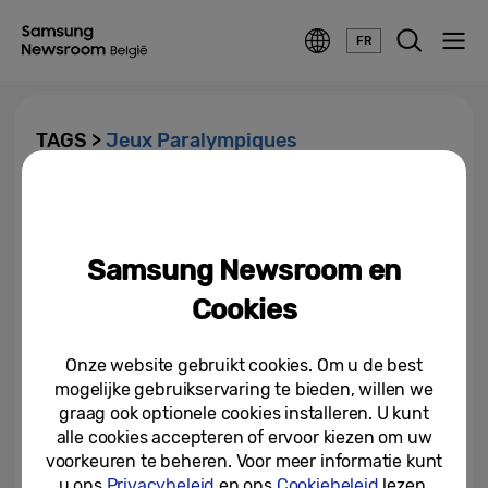
FR
TAGS >
Jeux Paralympiques
Samsung maakt het Europese
team van Samsung Galaxy-
atleten bekend voor Parijs 2024
Samsung Newsroom en
18-04-2024
Cookies
Onze website gebruikt cookies. Om u de best
mogelijke gebruikservaring te bieden, willen we
graag ook optionele cookies installeren. U kunt
alle cookies accepteren of ervoor kiezen om uw
voorkeuren te beheren. Voor meer informatie kunt
u ons
Privacybeleid
en ons
Cookiebeleid
lezen.