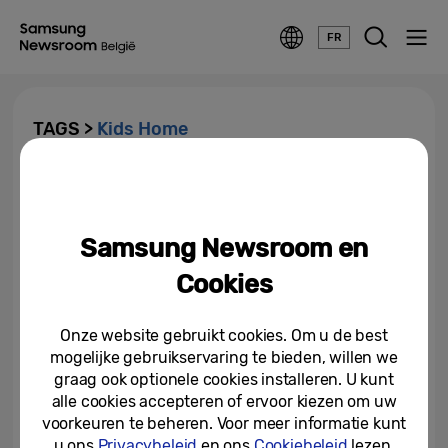
FR
TAGS >
Kids Home
In je kot? Haal alles uit je toestel
en je dag met deze vijf
praktische smartphonetips
Samsung Newsroom en
06-04-2020
Cookies
Onze website gebruikt cookies. Om u de best
mogelijke gebruikservaring te bieden, willen we
graag ook optionele cookies installeren. U kunt
alle cookies accepteren of ervoor kiezen om uw
voorkeuren te beheren. Voor meer informatie kunt
u ons
Privacybeleid
en ons
Cookiebeleid
lezen.