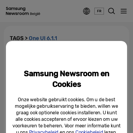
FR
TAGS >
One UI 6.1.1
Samsung One UI 6.1.1 breidt
nieuwste Galaxy AI-functies uit
naar nog meer gebruikers...
Samsung Newsroom en
05-09-2024
Cookies
Onze website gebruikt cookies. Om u de best
mogelijke gebruikservaring te bieden, willen we
graag ook optionele cookies installeren. U kunt
alle cookies accepteren of ervoor kiezen om uw
voorkeuren te beheren. Voor meer informatie kunt
u ons
Privacybeleid
en ons
Cookiebeleid
lezen.