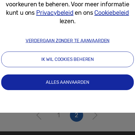
voorkeuren te beheren. Voor meer informatie
03-01-2018
kunt u ons
Privacybeleid
en ons
Cookiebeleid
lezen.
VERDERGAAN ZONDER TE AANVAARDEN
IK WIL COOKIES BEHEREN
ALLES AANVAARDEN
1
2