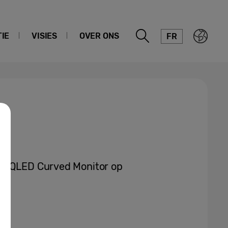
IE
VISIES
OVER ONS
FR
 3 QLED Curved Monitor op