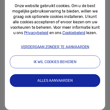
ontwikkelt: De geschiedenis...
Onze website gebruikt cookies. Om u de best
mogelijke gebruikservaring te bieden, willen we
16-04-2024
graag ook optionele cookies installeren. U kunt
alle cookies accepteren of ervoor kiezen om uw
Samsungs
designtentoonstelling
voorkeuren te beheren. Voor meer informatie kunt
‘Newfound Equilibrium’ te zien...
u ons
Privacybeleid
en ons
Cookiebeleid
lezen.
15-04-2024
VERDERGAAN ZONDER TE AANVAARDEN
[Editorial] Essentieel ∙ Innovatief
∙ Harmonieus: Een nieuwe
designidentiteit voor Samsung...
IK WIL COOKIES BEHEREN
05-04-2024
[Design Story] Volledig
ALLES AANVAARDEN
meeslepend: het
minimalistische design van...
02-09-2021