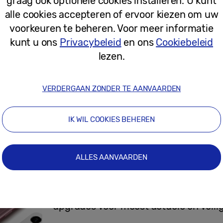
graag ook optionele cookies installeren. U kunt
alle cookies accepteren of ervoor kiezen om uw
19-05-2022
voorkeuren te beheren. Voor meer informatie
kunt u ons
Privacybeleid
en ons
Cookiebeleid
lezen.
Persberichten
[Uitnodiging] Galaxy A Event: de nie
iedereen
VERDERGAAN ZONDER TE AANVAARDEN
IK WIL COOKIES BEHEREN
14-03-2022
ALLES AANVAARDEN
Persberichten
Samsung zet de nieuwe standaard me
upgrades voor meest actuele en veili