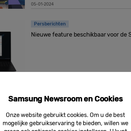
05-01-2024
Persberichten
Nieuwe feature beschikbaar voor de
24-01-2023
Samsung Galaxy en GV60 Genesis: gee
Samsung Newsroom en Cookies
met de UWB-aangedreven digitale sle
Onze website gebruikt cookies. Om u de best
mogelijke gebruikservaring te bieden, willen we