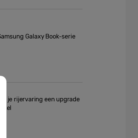
 Samsung Galaxy Book-serie
f je rijervaring een upgrade
utel