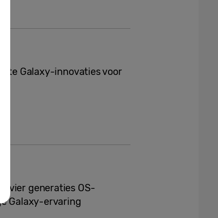
uwste Galaxy-innovaties voor
t vier generaties OS-
ge Galaxy-ervaring