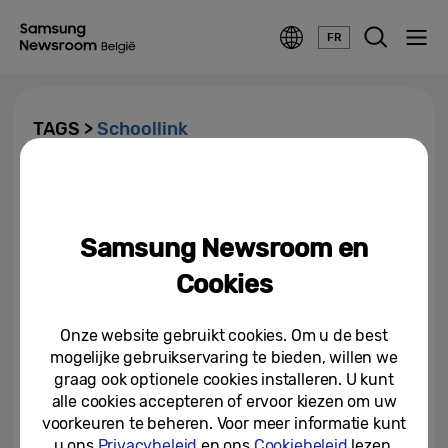
FR
TAGS >
Schoollink
Samsung ontwikkelt matching-
app voor leerkrachten
Samsung Newsroom en
11-10-2019
Cookies
Onze website gebruikt cookies. Om u de best
mogelijke gebruikservaring te bieden, willen we
graag ook optionele cookies installeren. U kunt
alle cookies accepteren of ervoor kiezen om uw
voorkeuren te beheren. Voor meer informatie kunt
u ons
Privacybeleid
en ons
Cookiebeleid
lezen.