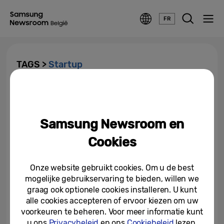
FR
TAGS >
Startup
Recordaantal Samsung C-Lab
Startups schitteren op CES
2024 en winnen 23...
Samsung Newsroom en
28-12-2023
Cookies
Onze website gebruikt cookies. Om u de best
mogelijke gebruikservaring te bieden, willen we
graag ook optionele cookies installeren. U kunt
alle cookies accepteren of ervoor kiezen om uw
voorkeuren te beheren. Voor meer informatie kunt
u ons
Privacybeleid
en ons
Cookiebeleid
lezen.