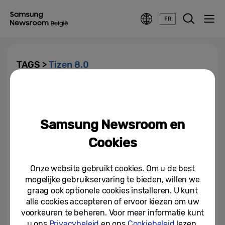
FR
TAGS >
Tizen 8.0
Samsung lanceert Color E-
Paper, energie-efficiënte en
impactvolle digitale signage...
Samsung Newsroom en
05-06-2025
Cookies
Onze website gebruikt cookies. Om u de best
mogelijke gebruikservaring te bieden, willen we
graag ook optionele cookies installeren. U kunt
alle cookies accepteren of ervoor kiezen om uw
voorkeuren te beheren. Voor meer informatie kunt
u ons
Privacybeleid
en ons
Cookiebeleid
lezen.