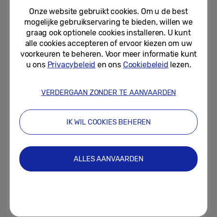
Onze website gebruikt cookies. Om u de best
mogelijke gebruikservaring te bieden, willen we
19-02-2021
graag ook optionele cookies installeren. U kunt
alle cookies accepteren of ervoor kiezen om uw
Samsung maakt MicroLED ook
voor thuis beschikbaar
voorkeuren te beheren. Voor meer informatie kunt
u ons
Privacybeleid
en ons
Cookiebeleid
lezen.
10-12-2020
VERDERGAAN ZONDER TE AANVAARDEN
Pronk met een Bruegel, Rubens
of van Gogh in je interieur op het
unieke scherm van lifestyle TV...
IK WIL COOKIES BEHEREN
09-07-2019
Apple lanceert Apple TV+:
ALLES AANVAARDEN
exclusief beschikbaar op Smart
TV’s van Samsung
03-04-2019