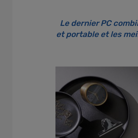
Le dernier PC combi
et portable et les me