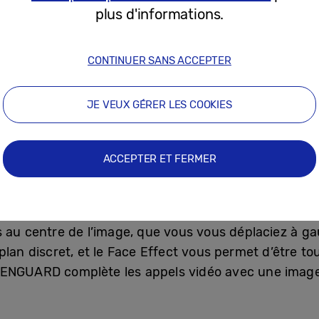
 jouiez, vous pouvez être sûr de bénéficier de perfo
plus d'informations.
une passion commune : donner le meilleur d’eux-mêm
CONTINUER SANS ACCEPTER
tes de ce qui est possible dans le cadre de notre par
 et Interim General Manager de The Client Computin
JE VEUX GÉRER LES COOKIES
ook2 Pro est le PC le plus léger, le plus fin et le pl
 »
ACCEPTER ET FERMER
 appels vidéo tous les jours, une expérience utilisat
avec des webcams FHD 1080p et un champ de vision
un certain nombre de nouvelles fonctions, telles que
s au centre de l’image, que vous vous déplaciez à ga
-plan discret, et le Face Effect vous permet d’être t
EENGUARD complète les appels vidéo avec une ima