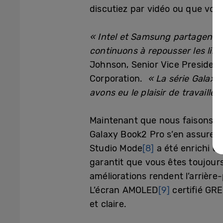
discutiez par vidéo ou que vous
« Intel et Samsung partagent 
continuons à repousser les limi
Johnson, Senior Vice President
Corporation.
« La série Galaxy B
avons eu le plaisir de travailler.
Maintenant que nous faisons des
Galaxy Book2 Pro s’en assure 
Studio Mode
[8]
a été enrichi d’
garantit que vous êtes toujour
améliorations rendent l’arrière
L’écran AMOLED
[9]
certifié GR
et claire.