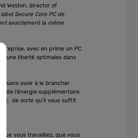
id Weston, director of
e label Secure Core PC de
tent exactement la même
entreprise, avec en prime un PC
et une liberté optimales dans
ée sans avoir à le brancher
e de l’énergie supplémentaire
y
[6]
, de sorte qu’il vous suffit
que vous travailliez, que vous