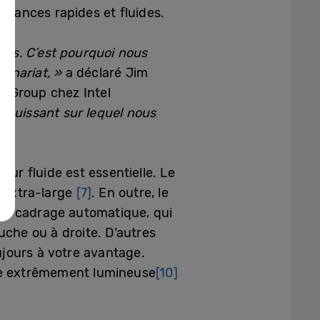
rmances rapides et fluides.
es. C’est pourquoi nous
tenariat, »
a déclaré Jim
g Group chez Intel
us puissant sur lequel nous
eur fluide est essentielle. Le
 extra-large
[7]
. En outre, le
 le cadrage automatique, qui
uche ou à droite. D’autres
oujours à votre avantage.
ge extrêmement lumineuse
[10]