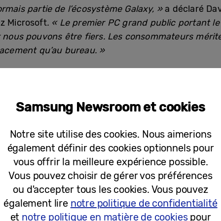
ormais partie de l’écosystème Galaxy, »
a déclaré Dav
z Microsoft
. « Le premier PC grand public portant l
nt nous pouvons être fiers. Les consommateurs méri
lacement qu’au bureau. »
 les avantages d’un système de sécurité de niveau 
 pouvez facilement l’emporter partout. Une mobilité 
Samsung Newsroom et cookies
 connectivité
[2]
– en Wi-Fi 6E
[3]
.
nomie
[4]
, vous pouvez utiliser votre PC toute la journ
Notre site utilise des cookies. Nous aimerions
n avez besoin, le chargeur USB Type-C
[5]
vous donn
également définir des cookies optionnels pour
st compatible avec tous les appareils mobiles Galax
vous offrir la meilleure expérience possible.
e vous êtes en déplacement.
Vous pouvez choisir de gérer vos préférences
ou d'accepter tous les cookies. Vous pouvez
également lire
notre politique de confidentialité
du dernier processeur 12th Gen Intel® Core™. Ainsi, 
et
notre politique en matière de cookies
pour