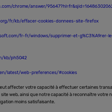
gle.com/chrome/answer/95647?hl=fr&sjid=164863020
a.org/fr/kb/effacer-cookies-donnees-site-firefox
rosoft.com/fr-fr/windows/supprimer-et-g%C3%A9rer-l
om/kb/ph5042
/en/latest/web-preferences/#cookies
eut affecter votre capacité à effectuer certaines trans
site web, ainsi que notre capacité à reconnaître votre na
gation moins satisfaisante.