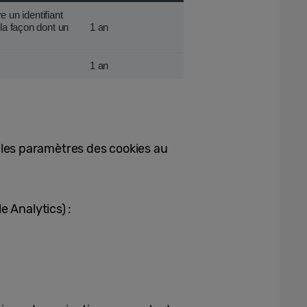
re un identifiant
 la façon dont un
1 an
1 an
 les paramètres des cookies au
e Analytics) :