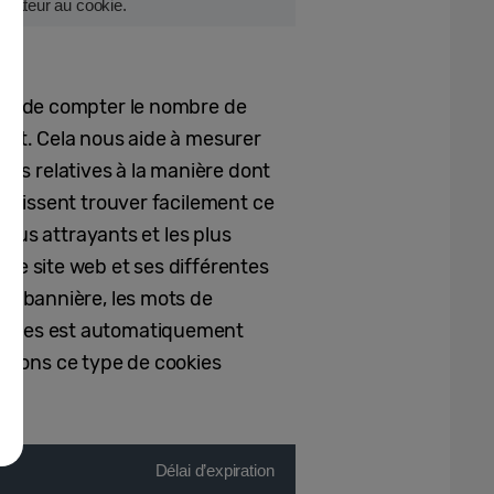
lisateur au cookie.
 et de compter le nombre de
isent. Cela nous aide à mesurer
ées relatives à la manière dont
rs puissent trouver facilement ce
lus attrayants et les plus
t le site web et ses différentes
 une bannière, les mots de
 cookies est automatiquement
serons ce type de cookies
Délai d’expiration