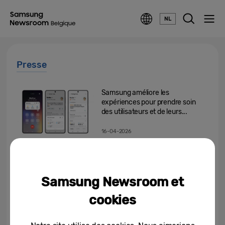
NL
Presse
Samsung améliore les
expériences pour prendre soin
des utilisateurs et de leurs...
16-04-2026
Samsung fête ses 20 ans en
tant que première marque
mondiale de TV en s’associant...
Samsung Newsroom et
15-04-2026
cookies
Samsung Galaxy A57 5G et
Galaxy A37 5G désormais