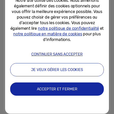
Notre site utilise des cookies. Nous aimerions
disponibles en Belgique
également définir des cookies optionnels pour
vous offrir la meilleure expérience possible. Vous
10-04-2026
pouvez choisir de gérer vos préférences ou
d'accepter tous les cookies. Vous pouvez
Samsung poursuit l’extension de
son programme bêta One UI 8.5
également lire
notre politique de confidentialité
et
à d’autres appareils Galaxy
notre politique en matière de cookies
pour plus
d'informations.
09-04-2026
Pris en flagrant délit de coup
CONTINUER SANS ACCEPTER
d’œil : découvrez ce qu’est le
public accidentel des écrans...
JE VEUX GÉRER LES COOKIES
09-04-2026
Samsung reçoit de nouvelles
certifications TÜV Rheinland
ACCEPTER ET FERMER
pour les produits 2026 Micro...
08-04-2026