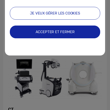
plus.** Dans le cadre de son engagement
à faire progresser la radiologie
JE VEUX GÉRER LES COOKIES
diagnostique grâce à l’IA, Samsung va
étendre les utilisations de la solution de
CADe thoracique et continuer à améliorer
ACCEPTER ET FERMER
la précision du diagnostic et le flux de
travail.
CT