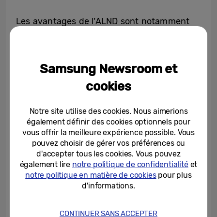
Les avantages de l’ALND sont notamment
les suivants :
Aide au diagnostic en indiquant
l’emplacement des nodules pulmonaires
Samsung Newsroom et
suspects sur les radiographies du thorax.
cookies
Offre la possibilité (Autorun) d’effectuer
automatiquement la détection des nodules
Notre site utilise des cookies. Nous aimerions
immédiatement après la radiographie
également définir des cookies optionnels pour
thoracique, ainsi que des options de
vous offrir la meilleure expérience possible. Vous
transmission PACS adaptées à
pouvez choisir de gérer vos préférences ou
l’environnement hospitalier, ce qui simplifie
d'accepter tous les cookies. Vous pouvez
également lire
notre politique de confidentialité
et
le flux de travail de l’utilisateur.
notre politique en matière de cookies
pour plus
d'informations.
L’ALND a été vérifiée cliniquement par de
nombreux hôpitaux universitaires et a été
approuvée avec une sensibilité de 80 % ou
CONTINUER SANS ACCEPTER