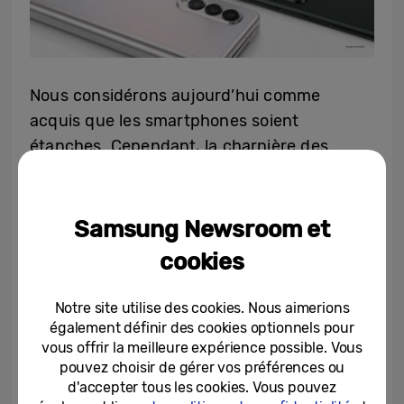
Nous considérons aujourd’hui comme
acquis que les smartphones soient
étanches. Cependant, la charnière des
appareils pliables était toujours sensible à
l’eau. Si des liquides, tels que des boissons
ou de l’eau de pluie, s’infiltraient par les
Samsung Newsroom et
côtés, l’appareil pouvait être endommagé
cookies
immédiatement.
Notre site utilise des cookies. Nous aimerions
La partie extérieure de l’écran était
également définir des cookies optionnels pour
entourée d’une bande en caoutchouc pour
vous offrir la meilleure expérience possible. Vous
pouvez choisir de gérer vos préférences ou
empêcher la poussière et les liquides de
d'accepter tous les cookies. Vous pouvez
pénétrer. Les pièces métalliques de la