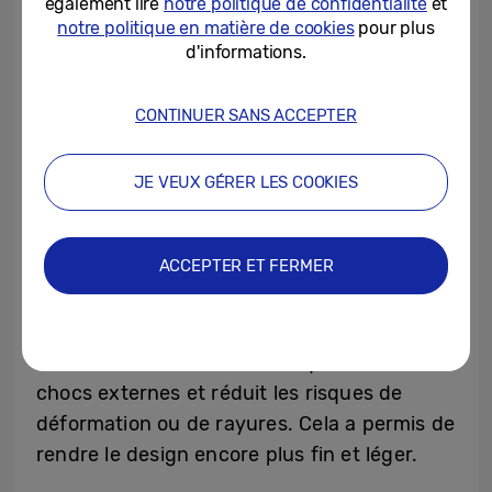
également lire
notre politique de confidentialité
et
charnière étaient fabriquées en matériau
notre politique en matière de cookies
pour plus
d'informations.
résistant à la corrosion et recouvertes de
lubrifiant. La borne qui reliait les deux
parties était scellée avec un joint en silicone
CONTINUER SANS ACCEPTER
durci (CIPG) pour empêcher les liquides de
pénétrer dans l’appareil. De plus, des câbles
JE VEUX GÉRER LES COOKIES
de circuits imprimés flexibles (FPCB) étaient
utilisés pour protéger les composants
ACCEPTER ET FERMER
fragiles.
Le Galaxy Z Fold3 intégrait de l’aluminium
Armor, un matériau robuste qui résiste aux
chocs externes et réduit les risques de
déformation ou de rayures. Cela a permis de
rendre le design encore plus fin et léger.