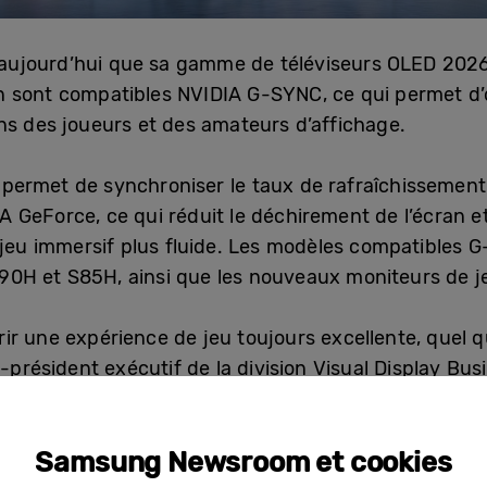
ujourd’hui que sa gamme de téléviseurs OLED 2026 
n sont compatibles NVIDIA G-SYNC, ce qui permet d’
ns des joueurs et des amateurs d’affichage.
ermet de synchroniser le taux de rafraîchissement 
 GeForce, ce qui réduit le déchirement de l’écran e
n jeu immersif plus fluide. Les modèles compatibles
0H et S85H, ainsi que les nouveaux moniteurs de j
frir une expérience de jeu toujours excellente, quel que
e-président exécutif de la division Visual Display B
s dans le domaine des téléviseurs OLED et des moni
 et d’immersion à tous les types de joueurs. »
Samsung Newsroom et cookies