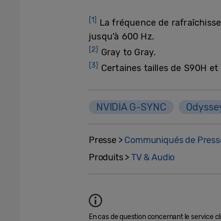
[1]
La fréquence de rafraîchisse
jusqu’à 600 Hz.
[2]
Gray to Gray.
[3]
Certaines tailles de S90H e
NVIDIA G-SYNC
Odysse
Presse >
Communiqués de Press
Produits >
TV & Audio
En cas de question concernant le service clie