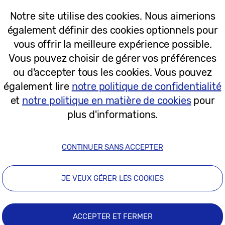
de la vitesse avec l’Odyssey G6
Notre site utilise des cookies. Nous aimerions
odèle
G60H
) établit une nouvelle référence pour les 
également définir des cookies optionnels pour
vous offrir la meilleure expérience possible.
atteindre un taux de rafraîchissement de 1 040 Hz,
Vous pouvez choisir de gérer vos préférences
urs de basculer entre des fréquences d’images ultra
ou d'accepter tous les cookies. Vous pouvez
qu’à 600 Hz, offrant ainsi la clarté, la vitesse et l
également lire
notre politique de confidentialité
et
notre politique en matière de cookies
pour
plus d'informations.
ent les visuels cinématographiques aux performances
 superbe écran QD-OLED avec une résolution QHD et 
che, des couleurs éclatantes et des performances fl
CONTINUER SANS ACCEPTER
[2]
GTG
et HDR10+ GAMING, le moniteur est idéal pour 
la vitesse.
JE VEUX GÉRER LES COOKIES
tibles avec la technologie NVIDIA G-SYNC, garantis
e l’image et avec moins de saccades, que les joueurs
ACCEPTER ET FERMER