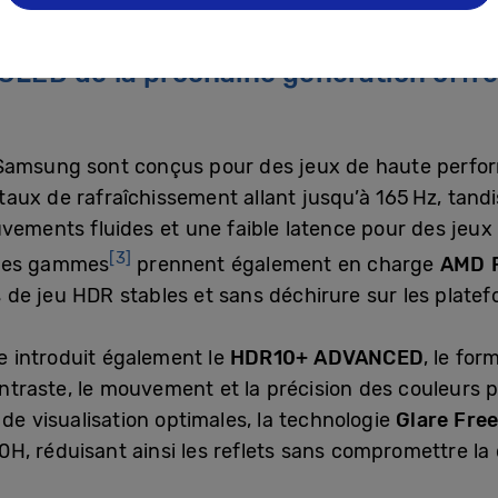
u les deux.
OLED de la prochaine génération offre
 Samsung sont conçus pour des jeux de haute perfo
aux de rafraîchissement allant jusqu’à 165 Hz, tand
vements fluides et une faible latence pour des jeux 
[3]
lles gammes
prennent également en charge
AMD F
de jeu HDR stables et sans déchirure sur les platef
 introduit également le
HDR10+ ADVANCED
, le fo
contraste, le mouvement et la précision des couleurs 
 de visualisation optimales, la technologie
Glare Fre
, réduisant ainsi les reflets sans compromettre la 