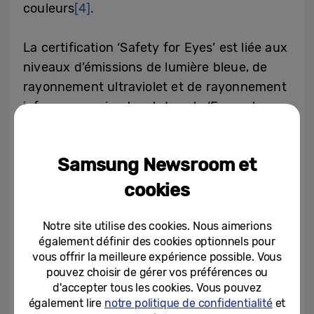
couleurs
[4]
.
La certification ‘Safety for Eyes’ est liée aux
niveaux d’émissions de lumière bleue, de
rayonnement ultraviolet et de rayonnement
infrarouge qui entrent dans le ‘Exempt
Group’. Ces niveaux d’émission sont fixés
par l’International Electrotechnical
Samsung Newsroom et
Commission (IEC). La IEC est un organisme
international qui élabore et publie des
cookies
normes pour les produits électriques et
électroniques et les technologies
Notre site utilise des cookies. Nous aimerions
également définir des cookies optionnels pour
apparentées.
vous offrir la meilleure expérience possible. Vous
pouvez choisir de gérer vos préférences ou
La certification ‘Gentle to the Eyes’ atteste
d'accepter tous les cookies. Vous pouvez
que la suppression de la production de
également lire
notre politique de confidentialité
et