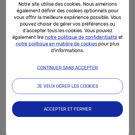
pourront participer à des expériences
Notre site utilise des cookies. Nous aimerions
autour de Galaxy AI et devenir ainsi Pin’s
également définir des cookies optionnels pour
vous offrir la meilleure expérience possible. Vous
Masters
[6]
. Ils remporteront alors un Galaxy
pouvez choisir de gérer vos préférences ou
Z Flip6 et pourront tenter leur chance pour
d'accepter tous les cookies. Vous pouvez
gagner un aller-retour pour 2 personnes
également lire
notre politique de confidentialité
et
afin d’assister aux Jeux Olympiques et
notre politique en matière de cookies
pour plus
d'informations.
Paralympiques d’hiver de Milan-Cortina
2026
[7]
. Les visiteurs pourront également
CONTINUER SANS ACCEPTER
suivre un parcours interactif retraçant
l’engagement de Samsung pour les Jeux
Olympiques et Paralympiques et tester les
JE VEUX GÉRER LES COOKIES
dernières technologies Galaxy. De plus,
Samsung prévoit d’organiser une série
ACCEPTER ET FERMER
d’événements et d’apparitions dans ces
deux pop-up stores
[8]
afin de permettre
aux fans de rencontrer des para athlètes.