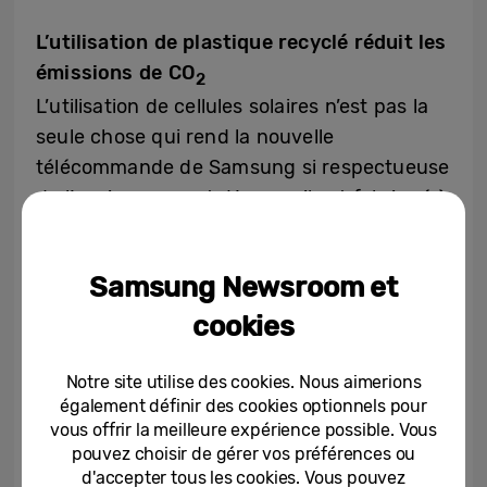
L’utilisation de plastique recyclé réduit les
émissions de CO
2
L’utilisation de cellules solaires n’est pas la
seule chose qui rend la nouvelle
télécommande de Samsung si respectueuse
de l’environnement. L’appareil est fabriqué à
partir de 28 % de plastique recyclé.
Samsung utilise du plastique recyclé dans
Samsung Newsroom et
ses produits depuis un certain temps déjà.
L’entreprise a d’ailleurs déjà reçu plusieurs
cookies
certifications pour ses efforts dans cette
direction-là.
Notre site utilise des cookies. Nous aimerions
également définir des cookies optionnels pour
vous offrir la meilleure expérience possible. Vous
Le plastique recyclé a aussi ses
pouvez choisir de gérer vos préférences ou
inconvénients, mais nous continuons à
d'accepter tous les cookies. Vous pouvez