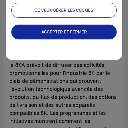
d’intensifier ses efforts de sensibilisation
dans de nombreux secteurs différents afin
JE VEUX GÉRER LES COOKIES
de promouvoir la participation des
membres, l’innovation et le développement
ACCEPTER ET FERMER
de contenu au sein de l’écosystème 8K.
Démos pour l’écosystème d’utilisation
Outre l’expansion dans différents secteurs,
la 8KA prévoit de diffuser des activités
promotionnelles pour l’industrie 8K par le
biais de démonstrations qui prouvent
l’évolution technologique avancée des
produits, du flux de production, des options
de livraison et des autres appareils
compatibles 8K. Les programmes et les
initiatives montrent comment les