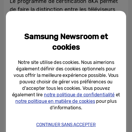
Le programme de certification 8KA permet
de faire la distinction entre les téléviseurs
comportant quatre fois plus de pixels et les
appareils 4K standard en matière de clarté,
de contraste, de couleur et de
Samsung Newsroom et
performances de la high dynamic range
cookies
(HDR). Parmi les fonctionnalités testées,
citons une résolution d’affichage de 7680 x
Notre site utilise des cookies. Nous aimerions
4320, un pic de luminosité supérieure à 600
également définir des cookies optionnels pour
nits, une transmission d’images de HDMI2.1
vous offrir la meilleure expérience possible. Vous
pouvez choisir de gérer vos préférences ou
et un codec vidéo haute efficacité (HEVC).
d'accepter tous les cookies. Vous pouvez
également lire
notre politique de confidentialité
et
Des partenaires tels que Samsung peuvent
notre politique en matière de cookies
pour plus
d'informations.
maintenant promouvoir les téléviseurs
certifiés 8K après validation par la 8KA. La
8KA prévoit également cette année
CONTINUER SANS ACCEPTER