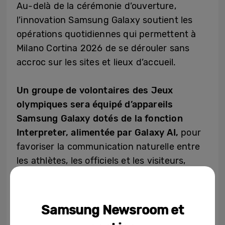
Au-delà de la cérémonie­ d’ouverture,
l’innovation Samsung Galaxy soutient les
opérations quotidiennes qui permettent à
Milano Cortina 2026 de se dérouler sans
accroc sur les sites et lieux d’accueil.
Un groupe de volontaires des Jeux
olympiques sera équipé d’appareils
Samsung Galaxy dotés de la fonction
Interpreter, alimentée par Galaxy AI,
pour
favoriser la communication naturelle entre
les athlètes, les officiels et les visiteurs,
quelle que soit la langue. La traduction
étant traitée directement sur l’appareil,
Interpreter permet des conversations
Samsung Newsroom et
rapides et intuitives et aide les bénévoles à