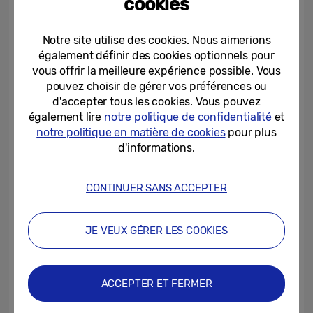
cookies
se concentrer sur une expérience
accueillante et centrée sur l’humain dans le
Notre site utilise des cookies. Nous aimerions
cadre des Jeux.
également définir des cookies optionnels pour
vous offrir la meilleure expérience possible. Vous
pouvez choisir de gérer vos préférences ou
d'accepter tous les cookies. Vous pouvez
également lire
notre politique de confidentialité
et
notre politique en matière de cookies
pour plus
d'informations.
CONTINUER SANS ACCEPTER
JE VEUX GÉRER LES COOKIES
« Alors que nous nous préparons à
organiser les Jeux olympiques d’hiver les
ACCEPTER ET FERMER
plus étendus géographiquement de