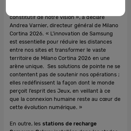
l’histoire, le rôle de la technologie passe
d’un simple outil à celui d’un élément
constitutif de notre vision », a déclaré
Andrea Varnier, directeur général de Milano
Cortina 2026. « L’innovation de Samsung
est essentielle pour réduire les distances
entre nos sites et transformer le vaste
territoire de Milano Cortina 2026 en une
arène unique. Ses solutions de pointe ne se
contentent pas de soutenir nos opérations ;
elles redéfinissent la façon dont le monde
perçoit l’esprit des Jeux, en veillant à ce
que la connexion humaine reste au cœur de
cette évolution numérique. »
En outre, les
stations de recharge