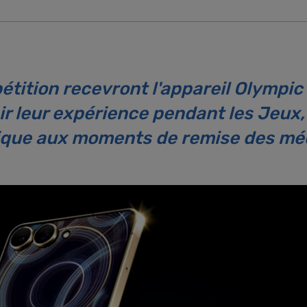
étition recevront l'appareil Olympic
r leur expérience pendant les Jeux, d
que aux moments de remise des méd