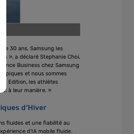
s de 30 ans, Samsung les
ves », a déclaré Stephanie Choi,
perience Business chez Samsung
 olympiques et nous sommes
c Edition, les athlètes
e, à leur manière. »
iques d’Hiver
 fluides et une fiabilité au
xpérience d’IA mobile fluide.