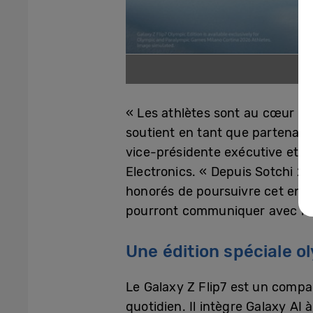
« Les athlètes sont au cœur d
soutient en tant que partenaire
vice-présidente exécutive et d
Electronics. « Depuis Sotchi 2
honorés de poursuivre cet enga
pourront communiquer avec leur
Une édition spéciale o
Le Galaxy Z Flip7 est un compag
quotidien. Il intègre Galaxy AI