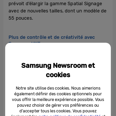
prévoit d’élargir la gamme Spatial Signage
avec de nouvelles tailles, dont un modèle de
55 pouces.
Plus de contrôle et de créativité avec
Samsung VXT
Samsung a également annoncé de
nouvelles mises à jour
de Samsung VXT, sa
Samsung Newsroom et
plateforme de signalisation numérique
cookies
basée sur le cloud.
[3]
La mise à jour apporte
de nouvelles capacités à l’ensemble du
Notre site utilise des cookies. Nous aimerions
portefeuille de signalisation numérique de
également définir des cookies optionnels pour
Samsung,
[4]
y compris Spatial Signage. Les
vous offrir la meilleure expérience possible. Vous
pouvez choisir de gérer vos préférences ou
entreprises peuvent utiliser VXT pour gérer
d'accepter tous les cookies. Vous pouvez
des écrans connectés sur plusieurs sites,