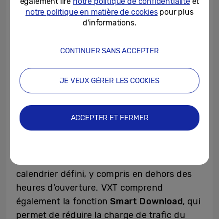
également lire
notre politique de confidentialité
et
programmer et automatiser la diffusion de
notre politique en matière de cookies
pour plus
d'informations.
contenus et créer des contenus vidéo prêts
à être affichés directement au sein de la
plateforme.
CONTINUER SANS ACCEPTER
Pour améliorer encore la gestion à distance,
JE VEUX GÉRER LES COOKIES
Samsung a ajouté des
fonctions de
programmation
aux préréglages d’écran, ce
ACCEPTER ET FERMER
qui permet d’appliquer des paramètres
d’écran tels que la luminosité, le volume et
les minuteries marche/arrêt sur les écrans
connectés à une heure donnée ou selon un
calendrier défini, y compris en dehors des
heures d’ouverture. VXT comprend
également la fonction
Smart Download
, qui
permet de réduire la charge de trafic du