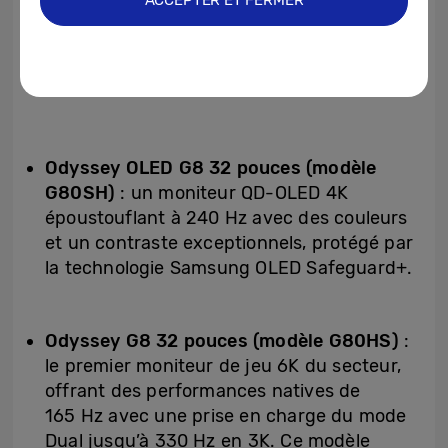
compatibles, dont « Hell is Us » et
ACCEPTER ET FERMER
« Cronos » : « The New Dawn » avec
prévision de prise en charge de plus de
120 titres cette année.
Odyssey OLED G8 32 pouces (modèle
G80SH)
: un moniteur QD-OLED 4K
époustouflant à 240 Hz avec des couleurs
et un contraste exceptionnels, protégé par
la technologie Samsung OLED Safeguard+.
Odyssey G8 32 pouces (modèle G80HS)
:
le premier moniteur de jeu 6K du secteur,
offrant des performances natives de
165 Hz avec une prise en charge du mode
Dual jusqu’à 330 Hz en 3K. Ce modèle