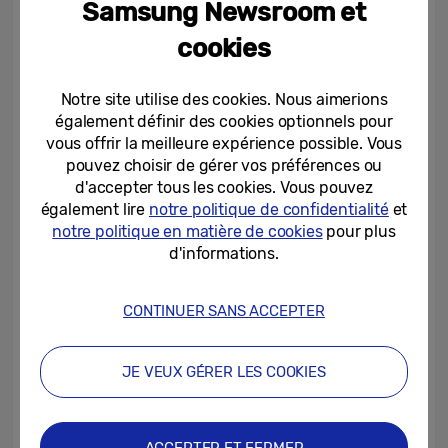
Samsung Newsroom et
Cette dynamique s’est récemment
cookies
manifestée lors de la GDC 2026 à San
Francisco, où Samsung a présenté sa
Notre site utilise des cookies. Nous aimerions
dernière gamme Odyssey, donnant aux
également définir des cookies optionnels pour
développeurs un aperçu de la 3D sans
vous offrir la meilleure expérience possible. Vous
lunettes et du GAMING HDR10+. La gamme
pouvez choisir de gérer vos préférences ou
d'accepter tous les cookies. Vous pouvez
Odyssey 2026 comprend les éléments
également lire
notre politique de confidentialité
et
suivants :
notre politique en matière de cookies
pour plus
d'informations.
Odyssey 3D 27 pouces (modèle G90XF)
:
ggaming 3D sans lunettes avec un suivi
CONTINUER SANS ACCEPTER
oculaire avancé qui offre une profondeur
naturelle et donne l’impression que l’action
jaillit de l’écran.
JE VEUX GÉRER LES COOKIES
Odyssey 3D Hub prend en charge une
bibliothèque croissante de titres