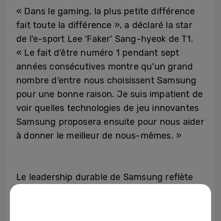
« Dans le gaming, la plus petite différence
fait toute la différence », a déclaré la star
de l’e-sport Lee ‘Faker’ Sang-hyeok de T1.
« Le fait d’être numéro 1 pendant sept
années consécutives montre qu’un grand
nombre d’entre nous choisissent Samsung
pour une bonne raison. Je suis impatient de
voir quelles technologies de jeu innovantes
Samsung proposera ensuite pour nous aider
à donner le meilleur de nous-mêmes. »
Le leadership durable de Samsung reflète
l’importance qu’elle accorde à la technologie
des moniteurs de nouvelle génération pour
le gaming et aux expériences immersives.