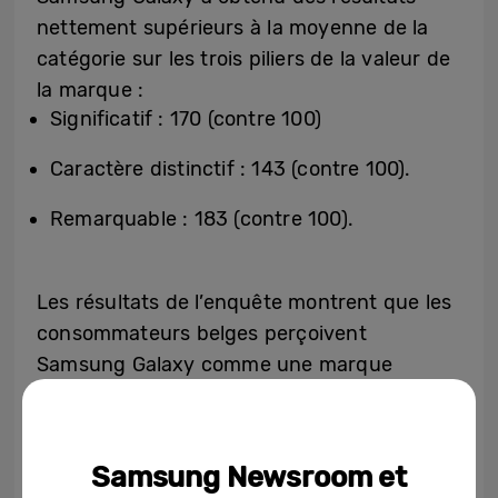
nettement supérieurs à la moyenne de la
catégorie sur les trois piliers de la valeur de
la marque :
Significatif : 170 (contre 100)
Caractère distinctif : 143 (contre 100).
Remarquable : 183 (contre 100).
Les résultats de l’enquête montrent que les
consommateurs belges perçoivent
Samsung Galaxy comme une marque
remarquablement forte. Cela est dû en
grande partie à son aspect distinctif et à la
cohérence de sa communication. Samsung
Samsung Newsroom et
ne se contente pas d’innover dans ses