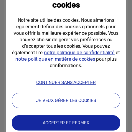
cookies
produits (tels que les pliables et Galaxy AI),
mais se distingue également dans le
Notre site utilise des cookies. Nous aimerions
domaine du marketing, en utilisant des
également définir des cookies optionnels pour
médias créatifs et des activations
vous offrir la meilleure expérience possible. Vous
audacieuses pour attirer son public.
pouvez choisir de gérer vos préférences ou
d'accepter tous les cookies. Vous pouvez
également lire
notre politique de confidentialité
et
« Le fait que nous soyons la marque
notre politique en matière de cookies
pour plus
numéro un en Belgique pour la troisième
d'informations.
année consécutive est une merveilleuse
confirmation de notre ADN coréen :
CONTINUER SANS ACCEPTER
dynamique, innovant et efficace. C’est aussi
grâce à une équipe qui remet en question le
JE VEUX GÉRER LES COOKIES
statu quo et qui va toujours plus loin »,
déclare Laurence Vandermeer, Marketing
Communications Manager chez Samsung
ACCEPTER ET FERMER
Electronics Benelux.