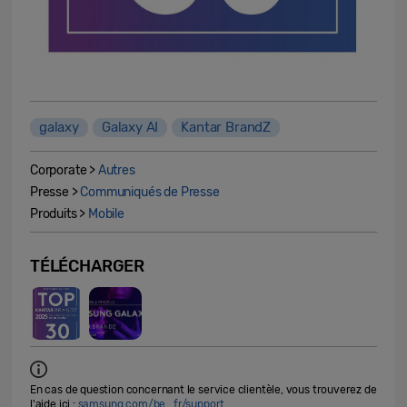
galaxy
Galaxy AI
Kantar BrandZ
Corporate >
Autres
Presse >
Communiqués de Presse
Produits >
Mobile
TÉLÉCHARGER
En cas de question concernant le service clientèle, vous trouverez de
l'aide ici :
samsung.com/be_fr/support
.