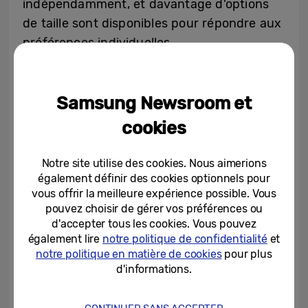
indépendamment, et davantage d’options
de taille sont disponibles pour répondre aux
préférences individuelles.
L’accessibilité est considérablement
Samsung Newsroom et
améliorée grâce à la vitesse réglable de la
Mouse Key
, qui permet un contrôle plus
cookies
fluide du curseur, et à l’offre combinée
TalkBack
, qui regroupe des fonctionnalités
Notre site utilise des cookies. Nous aimerions
précédemment proposées séparément par
également définir des cookies optionnels pour
vous offrir la meilleure expérience possible. Vous
Google et Samsung. La nouvelle
pouvez choisir de gérer vos préférences ou
fonctionnalité
Text Spotlight
, qui permet
d'accepter tous les cookies. Vous pouvez
d’afficher le texte sélectionné en plus grand
également lire
notre politique de confidentialité
et
ou plus clairement dans une fenêtre
notre politique en matière de cookies
pour plus
d'informations.
flottante, a également été ajoutée pour
faciliter la lecture.