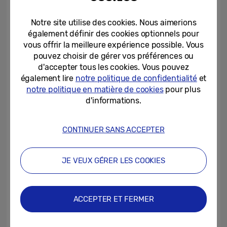
point sur l’élément principal, et l’appareil
Notre site utilise des cookies. Nous aimerions
photo macro de 2 MP vous permet de
également définir des cookies optionnels pour
prendre des photos très détaillées.
vous offrir la meilleure expérience possible. Vous
pouvez choisir de gérer vos préférences ou
Un design remarquable
d'accepter tous les cookies. Vous pouvez
également lire
notre politique de confidentialité
et
Grâce à leur forme élancée, les Galaxy A12
notre politique en matière de cookies
pour plus
et A02s épousent parfaitement la
d'informations.
morphologie de la main et la finition mate
haut de gamme au dos leur confère une
CONTINUER SANS ACCEPTER
note luxueuse. Le Galaxy A12 et l’A02s sont
tous deux disponibles en blanc et en noir,
JE VEUX GÉRER LES COOKIES
tandis que le Galaxy A12 est aussi disponible
en bleu. En outre, le Galaxy A12 est doté de
la plateforme sécurité Knox de Samsung et
ACCEPTER ET FERMER
d’un capteur d’empreintes digitales sur le
côté.