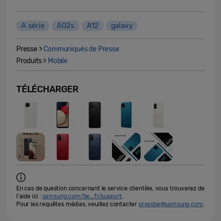
A série
A02s
A12
galaxy
Presse >
Communiqués de Presse
Produits >
Mobile
TÉLÉCHARGER
En cas de question concernant le service clientèle, vous trouverez de
l'aide ici :
samsung.com/be_fr/support
.
Pour les requêtes médias, veuillez contacter
pressbe@samsung.com
.