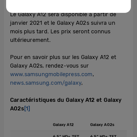
Le Galaxy A12 sera disponible à partir de
janvier 2021 et le Galaxy A02s suivra un
mois plus tard. Les prix seront connus
ultérieurement.
Pour en savoir plus sur les Galaxy A12 et
Galaxy A02s, rendez-vous sur
www.samsungmobilepress.com
,
news.samsung.com/galaxy
,
Caractéristiques du Galaxy A12 et Galaxy
A02s
[1]
Galaxy A12
Galaxy A02s
6.5” HD+ TFT
6.5” HD+ TFT