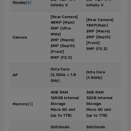
Display
[2]
Infinity V
Infinity V
[Rear Camera]
[Rear Camera]
48MP (Main)
13MP(Main)
5MP (Ultra
2MP (Macro)
Wide)
2MP (Depth)
Camera
2MP (Macro)
[Front]
2MP (Depth)
5MP (F2.2)
[Front]
8MP (F2.0)
Octa Core
Octa Core
(2.3GHz + 1.8
AP
(1.8GHz)
GHz)
4GB RAM
3GB RAM
128GB Internal
32GB Internal
Storage
Storage
Memory
[3]
Micro SD slot
Micro SD slot
(up to 1TB)
(up to 1TB)
5000mAh
5000mAh