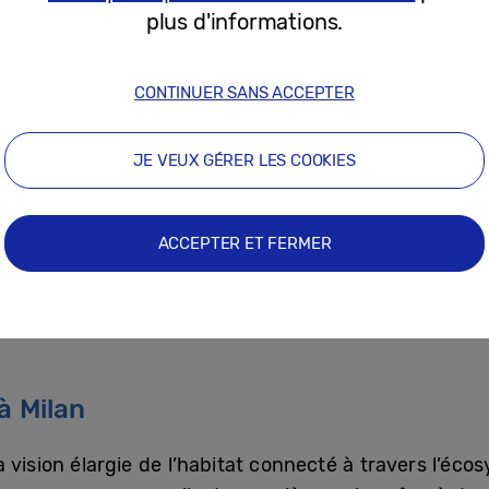
uantité d’eau et de détergent afin d’obtenir des résultat
plus d'informations.
puissance d’aspiration de 250 AW et 280 AW respectiveme
une plus grande souplesse d’utilisation.
CONTINUER SANS ACCEPTER
JE VEUX GÉRER LES COOKIES
mbreux foyers ; c’est là que nous cuisinons ensemb
ACCEPTER ET FERMER
s ensemble », a déclaré
Benjamin Braun, directeu
éliorations de l’AI dans des conceptions bien établi
e, ce qui rend la vie quotidienne plus fluide et mieux
à Milan
 vision élargie de l’habitat connecté à travers l’éc