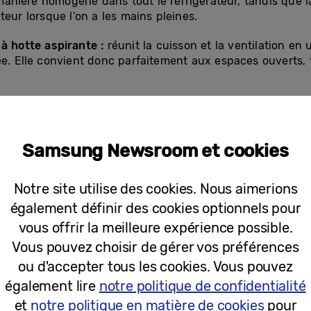
e manière homogène dans tout le réfrigérateur, tandis que 
teur lorsque l’on a les mains pleines.
 à hotte aspirante :
réunit la cuisson et la ventilation en
ée. Elle convient donc parfaitement aux espaces ouverts,
uste automatiquement la consommation d’eau, la températ
ui permet d’obtenir des résultats de nettoyage constants,
économe en énergie que l’exigence minimale de classe A su
Samsung Newsroom et cookies
pen Door lui permettent également de s’intégrer parfaitem
Notre site utilise des cookies. Nous aimerions
également définir des cookies optionnels pour
 derniers produits démontrent comment Samsung éten
vous offrir la meilleure expérience possible.
 la maison. La nouvelle gamme comprend :
Vous pouvez choisir de gérer vos préférences
ou d'accepter tous les cookies. Vous pouvez
 :
Consommant 65 % d’énergie en moins que les exigence
également lire
notre politique de confidentialité
une classe A sur le marché européen
[4]
, ce lave-linge co
et
notre politique en matière de cookies
pour
+ améliorée qui détecte intelligemment le poids, la saleté