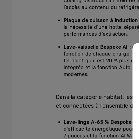
Cooling distribue l’air froid d
l’accès au contenu du réfrigéra
Plaque de cuisson à induction
la nécessité d’une hotte sépar
performances d’extraction.
Lave-vaisselle Bespoke AI :
aj
fonction de chaque charge, ce q
tel point qu’il est 20 % plus 
intégrée et la fonction Auto O
modernes.
Dans la catégorie habitat, les
et connectées à l’ensemble de
Lave-linge A-65 % Bespoke AI
d’efficacité énergétique pour 
7 pouces et la fonction AI Wash