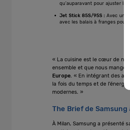
qu’auparavant pour ajuster la q
Jet Stick 85S/95S :
Avec une 
avec les balais à franges pour 
« La cuisine est le cœur de no
ensemble et que nous mangeon
Europe
. « En intégrant des am
la fois du temps et de l’énergi
modernes. »
The Brief de Samsung 
À Milan, Samsung a présenté sa