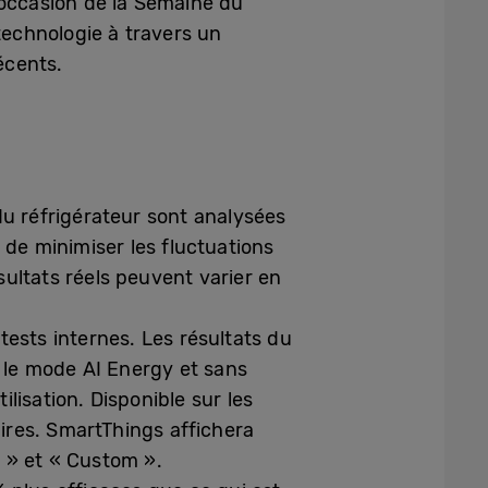
l’occasion de la Semaine du
technologie à travers un
écents.
 du réfrigérateur sont analysées
 de minimiser les fluctuations
ultats réels peuvent varier en
ests internes. Les résultats du
 le mode AI Energy et sans
ilisation. Disponible sur les
ires. SmartThings affichera
 » et « Custom ».