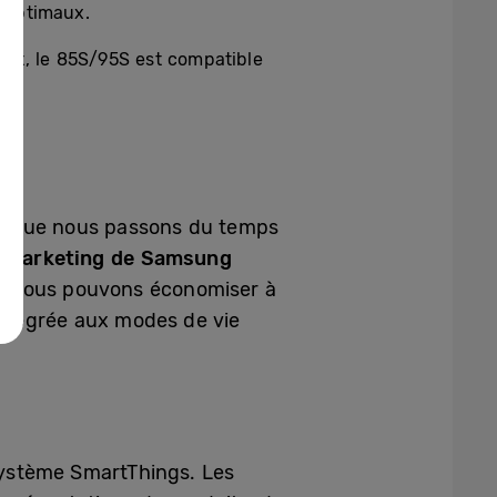
s optimaux.
nt, le 85S/95S est compatible
le, que nous passons du temps
r marketing de Samsung
es, nous pouvons économiser à
 intégrée aux modes de vie
osystème SmartThings. Les