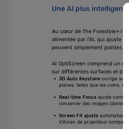
Une AI plus intelligen
Au cœur de The Freestyle+ ré
alimentée par l’AI, qui ajuste 
peuvent simplement pointer, p
AI OptiScreen comprend un ens
sur différentes surfaces et da
3D Auto Keystone
corrige auto
planes, telles que les coins, le
Real-time Focus
ajuste contin
conserver des images claires et 
Screen Fit ajuste
automatiqueme
d’écran de projecteur compatib