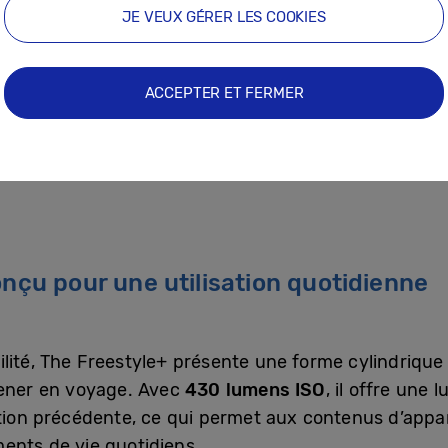
eur ou le motif de la surface de projection et minimise les
JE VEUX GÉRER LES COOKIES
ACCEPTER ET FERMER
 intelligente est en outre soutenue par
Vision AI C
es écrans, qui intègre l’assistant Bixby amélioré av
our permettre une interaction plus naturelle et con
onçu pour une utilisation quotidienne
lité, The Freestyle+ présente une forme cylindrique
mener en voyage. Avec
430 lumens ISO
, il offre une
ation précédente, ce qui permet aux contenus d’appa
ents de vie quotidiens.