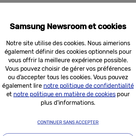
te qui vous permet de pointer et de jo
Samsung Newsroom et cookies
side
AI OptiScreen
[1]
, la technologie d’optimisation 
automatiquement l’image en fonction de l’espace, de so
Notre site utilise des cookies. Nous aimerions
lacer et commencer à regarder.
également définir des cookies optionnels pour
vous offrir la meilleure expérience possible.
emble de fonctions intelligentes conçues pour opt
Vous pouvez choisir de gérer vos préférences
ns différents environnements :
ou d'accepter tous les cookies. Vous pouvez
matiquement la distorsion, même lors de la projection sur
également lire
notre politique de confidentialité
s rideaux ou les murs inclinés.
et
notre politique en matière de cookies
pour
plus d'informations.
uellement la mise au point lorsque le projecteur se dépla
stables sans flou ni bruit visuel.
nt l’image en fonction de la surface de l’écran lorsqu’il 
CONTINUER SANS ACCEPTER
le.