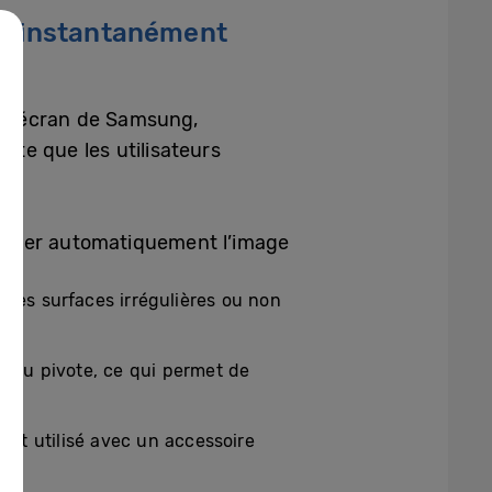
uer instantanément
de l’écran de Samsung,
rte que les utilisateurs
imiser automatiquement l’image
 des surfaces irrégulières ou non
ce ou pivote, ce qui permet de
est utilisé avec un accessoire