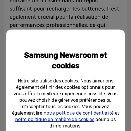
entraînement réside dans un repos
suffisant pour recharger les batteries. Il est
également crucial pour la réalisation de
performances professionnelles, ce qui
confère à la partie ‘play hard’ une place
importante dans la vie de l’entrepreneur
moderne.
Samsung Newsroom et
cookies
Davy Moons, Marketing Manager Mobile chez
Samsung :
« La conception des produits de
Notre site utilise des cookies. Nous aimerions
la gamme Samsung Galaxy vise à combiner
également définir des cookies optionnels pour
une productivité et une détente maximales
vous offrir la meilleure expérience possible. Vous
afin que l’utilisateur puisse facilement
pouvez choisir de gérer vos préférences ou
d'accepter tous les cookies. Vous pouvez
passer d’un mode à l’autre. Aujourd’hui
également lire
notre politique de confidentialité
et
nous travaillons et nous nous relaxons
notre politique en matière de cookies
pour plus
différemment, la technologie mobile joue un
d'informations.