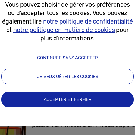
Vous pouvez choisir de gérer vos préférences
ou d'accepter tous les cookies. Vous pouvez
24-08-2023
également lire
notre politique de confidentialité
et
notre politique en matière de cookies
pour
Communiqués de Presse
plus d'informations.
Samsung Art Store fait entrer les ch
dans les maisons du monde entier
CONTINUER SANS ACCEPTER
JE VEUX GÉRER LES COOKIES
17-08-2023
ACCEPTER ET FERMER
Communiqués de Presse
[Interview] Saatchi Art et Samsung T
passer l’art virtuel à un niveau supéri