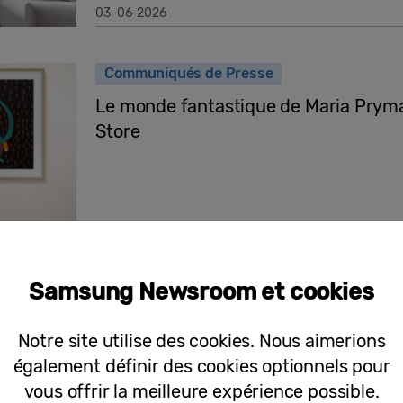
03-06-2026
Communiqués de Presse
Le monde fantastique de Maria Prym
Store
22-04-2026
Samsung Newsroom et cookies
Communiqués de Presse
Samsung célèbre le 100ème anniversa
Notre site utilise des cookies. Nous aimerions
édition spéciale de The Frame
également définir des cookies optionnels pour
vous offrir la meilleure expérience possible.