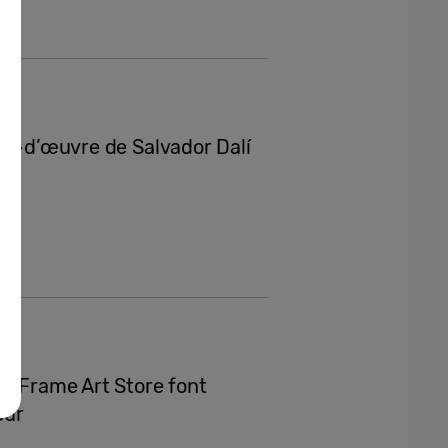
efs-d’œuvre de Salvador Dalí
he Frame Art Store font
eur