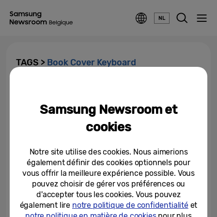
NL
TAGS >
Book Cover Keyboard
[Guide de l’utilisateur]
Débloquez de nouvelles
Samsung Newsroom et
possibilités avec la Galaxy Tab...
cookies
25-10-2024
Notre site utilise des cookies. Nous aimerions
également définir des cookies optionnels pour
vous offrir la meilleure expérience possible. Vous
pouvez choisir de gérer vos préférences ou
d'accepter tous les cookies. Vous pouvez
également lire
notre politique de confidentialité
et
notre politique en matière de cookies
pour plus