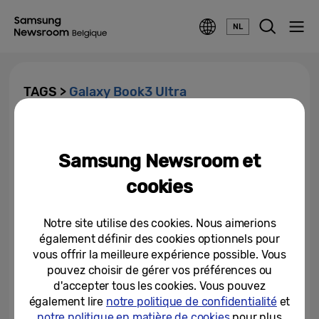
NL
TAGS >
Galaxy Book3 Ultra
Le nouveau Samsung Galaxy
Book3 Ultra est disponible en
Samsung Newsroom et
précommande à partir du 14...
cookies
14-02-2023
[Infographic] Galaxy Book3
Notre site utilise des cookies. Nous aimerions
Ultra : le tout premier Galaxy
également définir des cookies optionnels pour
Book Ultra allie puissance et...
vous offrir la meilleure expérience possible. Vous
pouvez choisir de gérer vos préférences ou
01-02-2023
d'accepter tous les cookies. Vous pouvez
Le tout nouveau Galaxy Book3 :
également lire
notre politique de confidentialité
et
Une expérience inégalée de
notre politique en matière de cookies
pour plus