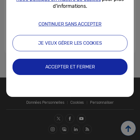
l’écosystème Samsung Galaxy...
d'informations.
01-02-2023
CONTINUER SANS ACCEPTER
JE VEUX GÉRER LES COOKIES
1
ACCEPTER ET FERMER
Nous contacter
SAMSUNG.COM
Données Personnelles
Cookies
Personnaliser