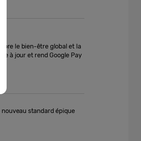
re le bien-être global et la
se à jour et rend Google Pay
le nouveau standard épique