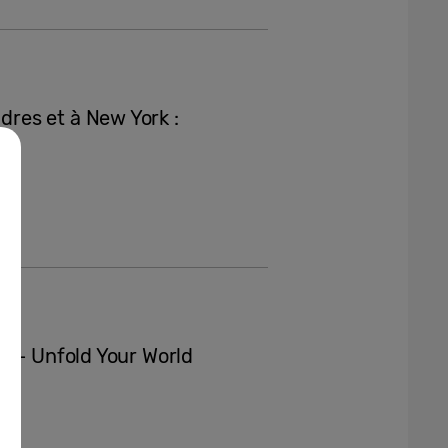
res et à New York :
2 – Unfold Your World