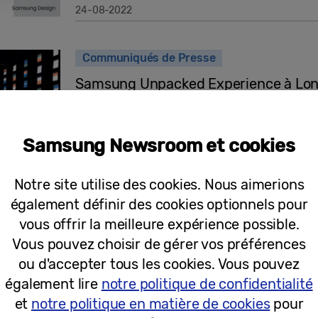
24-08-2022
Communiqués de Presse
Samsung Unpacked Experience à Lond
découvrez la nouvelle gamme Galaxy
Samsung Newsroom et cookies
11-08-2022
Notre site utilise des cookies. Nous aimerions
également définir des cookies optionnels pour
vous offrir la meilleure expérience possible.
Communiqués de Presse
Vous pouvez choisir de gérer vos préférences
Invitation: Galaxy Unpacked août 202
ou d'accepter tous les cookies. Vous pouvez
également lire
notre politique de confidentialité
et
notre politique en matière de cookies
pour