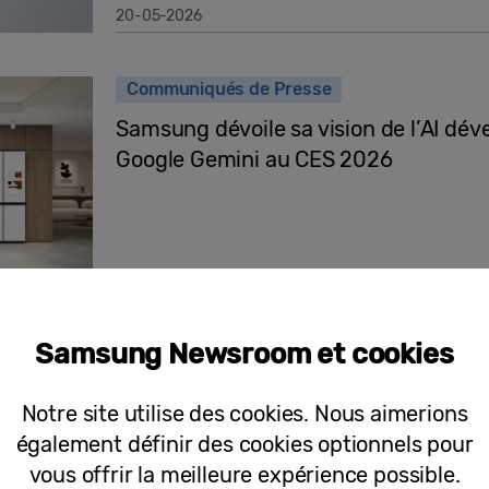
20-05-2026
Communiqués de Presse
Samsung dévoile sa vision de l’AI dév
Google Gemini au CES 2026
22-12-2025
Samsung Newsroom et cookies
Communiqués de Presse
Présentation du Galaxy XR : Ouvrir 
Notre site utilise des cookies. Nous aimerions
également définir des cookies optionnels pour
vous offrir la meilleure expérience possible.