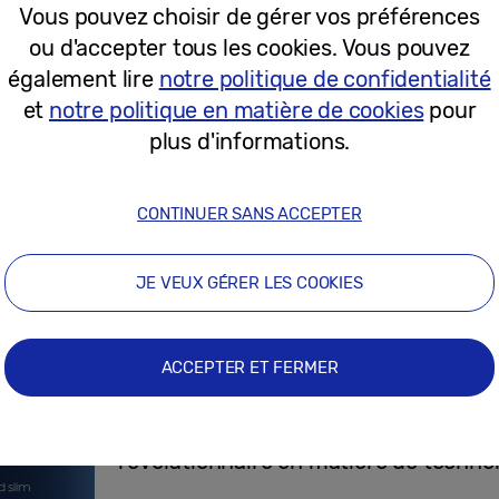
Vous pouvez choisir de gérer vos préférences
ou d'accepter tous les cookies. Vous pouvez
22-10-2025
également lire
notre politique de confidentialité
et
notre politique en matière de cookies
pour
Voyager plus intelligemment, mais sa
plus d'informations.
fonctionnalités Galaxy AI du Galaxy Z 
voyager
CONTINUER SANS ACCEPTER
JE VEUX GÉRER LES COOKIES
04-08-2025
ACCEPTER ET FERMER
Communiqués de Presse
Découvrez le Samsung Galaxy S25 Edg
révolutionnaire en matière de technol