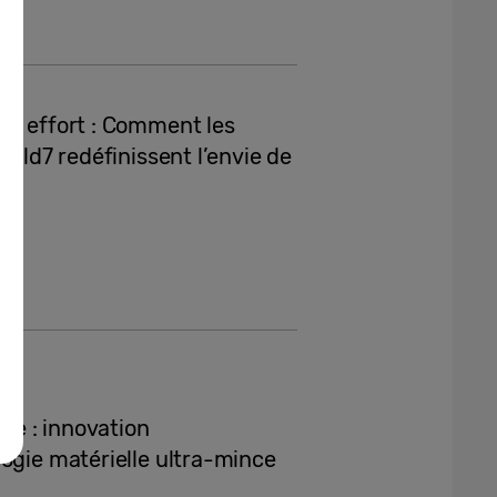
ns effort : Comment les
Fold7 redéfinissent l’envie de
e : innovation
ogie matérielle ultra-mince