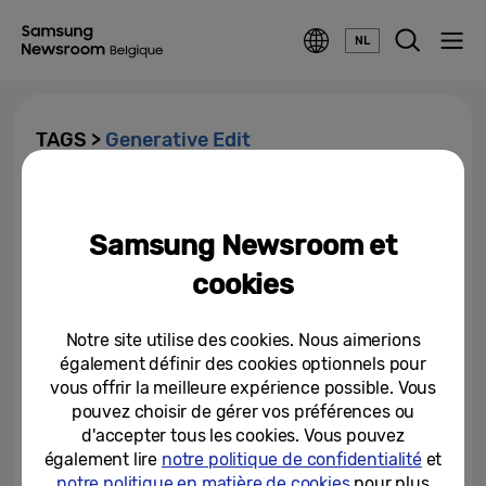
NL
TAGS >
Generative Edit
Une nouvelle étude montre que
la moitié des Européens
Samsung Newsroom et
manquent des moments...
cookies
26-11-2025
Faits et chiffres derrière l’Ultra
Notre site utilise des cookies. Nous aimerions
du Galaxy Z Fold7 camera
également définir des cookies optionnels pour
vous offrir la meilleure expérience possible. Vous
pouvez choisir de gérer vos préférences ou
24-07-2025
d'accepter tous les cookies. Vous pouvez
également lire
notre politique de confidentialité
et
notre politique en matière de cookies
pour plus