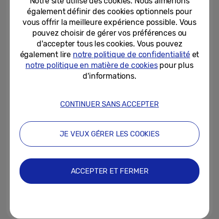
Notre site utilise des cookies. Nous aimerions
également définir des cookies optionnels pour
vous offrir la meilleure expérience possible. Vous
23-03-2023
pouvez choisir de gérer vos préférences ou
d'accepter tous les cookies. Vous pouvez
Les Samsung Galaxy A54 5G et
Galaxy A34 5G : l’expérience
également lire
notre politique de confidentialité
et
Samsung Galaxy absolue pour...
notre politique en matière de cookies
pour plus
d'informations.
15-03-2023
Samsung et le réalisateur
CONTINUER SANS ACCEPTER
Charlie Kaufman démontrent les
possibilités épiques de la...
JE VEUX GÉRER LES COOKIES
03-02-2023
Samsung lance la toute nouvelle
série Galaxy S23
ACCEPTER ET FERMER
01-02-2023