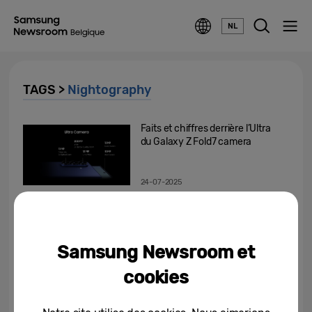
NL
TAGS >
Nightography
Faits et chiffres derrière l’Ultra
du Galaxy Z Fold7 camera
24-07-2025
Samsung Galaxy A55 en Galaxy
A35 : innovations et sécurité
pour tous
Samsung Newsroom et
11-03-2024
cookies
Johan Lolos s’aventure dans les
rues de Liège avec Samsung