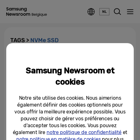
NL
TAGS >
NVMe SSD
Samsung lance le SSD 990 EVO
: Des performances accrues
Samsung Newsroom et
pour le travail au quotidien, le...
cookies
23-01-2024
Notre site utilise des cookies. Nous aimerions
également définir des cookies optionnels pour
vous offrir la meilleure expérience possible. Vous
pouvez choisir de gérer vos préférences ou
d'accepter tous les cookies. Vous pouvez
également lire
notre politique de confidentialité
et
notre politique en matière de cookies
pour plus