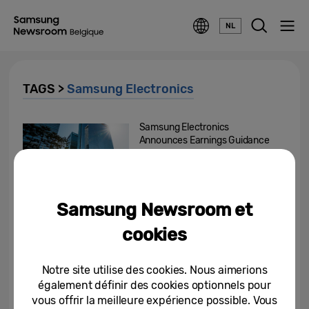
NL
TAGS >
Samsung Electronics
Samsung Electronics
Announces Earnings Guidance
for Second Quarter 2023
10-07-2023
Samsung Newsroom et
Samsung Electronics
Announces First Quarter 2023
cookies
Results
27-04-2023
Notre site utilise des cookies. Nous aimerions
également définir des cookies optionnels pour
Samsung Electronics
vous offrir la meilleure expérience possible. Vous
Announces Earnings Guidance