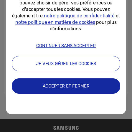
pouvez choisir de gérer vos préférences ou
for First Quarter 2023
d'accepter tous les cookies. Vous pouvez
12-04-2023
également lire
notre politique de confidentialité
et
notre politique en matière de cookies
pour plus
Samsung Electronics
d'informations.
Announces Second Quarter
2022 Results
CONTINUER SANS ACCEPTER
28-07-2022
Samsung Electronics
JE VEUX GÉRER LES COOKIES
Announces Earnings Guidance
for First Quarter 2022
07-04-2022
ACCEPTER ET FERMER
1
2
3
4