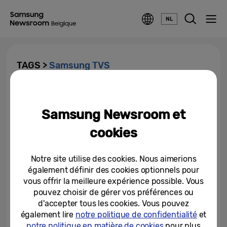
NL
TAGS >
Samsung TVS
Retour sur les innovations TV de
Samsung au cours des
Samsung Newsroom et
dernières années
cookies
25-03-2020
Notre site utilise des cookies. Nous aimerions
également définir des cookies optionnels pour
vous offrir la meilleure expérience possible. Vous
pouvez choisir de gérer vos préférences ou
d'accepter tous les cookies. Vous pouvez
également lire
notre politique de confidentialité
et
notre politique en matière de cookies
pour plus