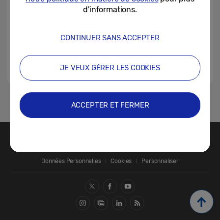
d'informations.
CONTINUER SANS ACCEPTER
JE VEUX GÉRER LES COOKIES
1
2
3
ACCEPTER ET FERMER
Nous contacter
SAMSUNG.COM
Données Personnelles
Cookies
Personnaliser