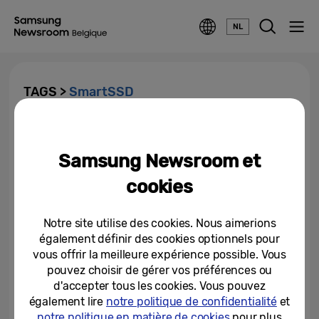
NL
TAGS >
SmartSSD
La valeur de la marque
Samsung connaît une
Samsung Newsroom et
croissance à deux chiffres
cookies
07-11-2022
Notre site utilise des cookies. Nous aimerions
également définir des cookies optionnels pour
vous offrir la meilleure expérience possible. Vous
pouvez choisir de gérer vos préférences ou
d'accepter tous les cookies. Vous pouvez
également lire
notre politique de confidentialité
et
notre politique en matière de cookies
pour plus