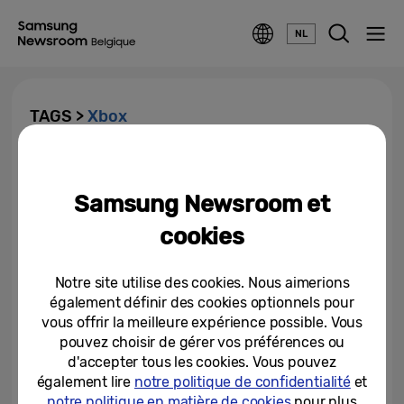
NL
TAGS >
Xbox
Samsung Electronics s’associe à
Electronic Arts et Xbox pour
Samsung Newsroom et
proposer EA SPORTS FC™...
cookies
25-06-2025
Notre site utilise des cookies. Nous aimerions
également définir des cookies optionnels pour
vous offrir la meilleure expérience possible. Vous
pouvez choisir de gérer vos préférences ou
d'accepter tous les cookies. Vous pouvez
également lire
notre politique de confidentialité
et
notre politique en matière de cookies
pour plus