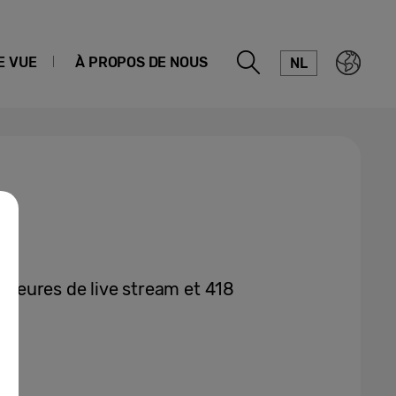
E VUE
À PROPOS DE NOUS
NL
3 heures de live stream et 418