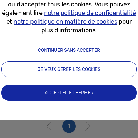
ou d'accepter tous les cookies. Vous pouvez
15-06-2022
également lire
notre politique de confidentialité
et
notre politique en matière de cookies
pour
Communiqués de Presse
plus d'informations.
[Vidéo] Dans les coulisses des tests 
Fold3 | Flip3 5G
CONTINUER SANS ACCEPTER
JE VEUX GÉRER LES COOKIES
14-10-2021
ACCEPTER ET FERMER
1