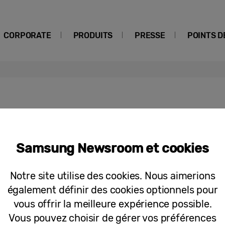
CORPORATE
PRODUITS
PRESSE
POINTS D
Samsung Newsroom et cookies
Communiqués de Presse
Le Galaxy Z Flip3 résiste à plus de 14
Notre site utilise des cookies. Nous aimerions
502 pliages
également définir des cookies optionnels pour
vous offrir la meilleure expérience possible.
Vous pouvez choisir de gérer vos préférences