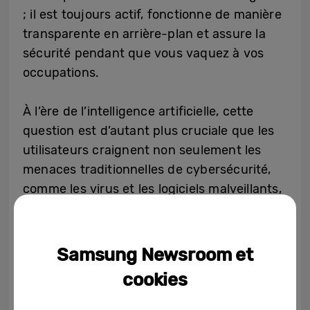
; il est toujours actif, fonctionne de manière
transparente en arrière-plan et assure la
sécurité pendant que vous vaquez à vos
occupations.
À l’ère de l’intelligence artificielle, cette
question est d’autant plus cruciale que les
utilisateurs craignent non seulement les
menaces traditionnelles de cybersécurité,
comme les virus et les logiciels malveillants,
mais aussi la fuite de leurs données, comme
les conversations avec leur assistant IA. Et
à mesure que l’IA s’intègre dans les tâches
Samsung Newsroom et
quotidiennes, les types de données à
cookies
protéger se multiplient.