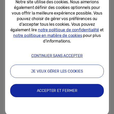
Notre site utilise des cookies. Nous aimerions
Par exemple, les métadonnées de vos
également définir des cookies optionnels pour
photos personnelles contiennent non
vous offrir la meilleure expérience possible. Vous
pouvez choisir de gérer vos préférences ou
seulement des détails sur la résolution et le
d'accepter tous les cookies. Vous pouvez
format du fichier, mais révèlent aussi
également lire
notre politique de confidentialité
et
l’endroit exact où l’image a été prise. Ces
notre politique en matière de cookies
pour plus
métadonnées personnelles sont plus que de
d'informations.
simples fichiers, ce sont des informations
qui sont intimement liés à votre vie
CONTINUER SANS ACCEPTER
quotidienne. Et à l’ère de l’IA, ces types de
données utilisées pour fournir des
JE VEUX GÉRER LES COOKIES
suggestions personnalisées doivent rester
confidentielles.
ACCEPTER ET FERMER
Knox Vault vise à répondre à cette
préoccupation croissante en stockant les
données personnelles dans un